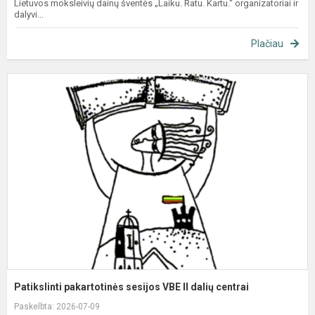
Lietuvos moksleivių dainų šventės „Laiku. Ratu. Kartu.“ organizatoriai ir
dalyvi...
Plačiau
P
p
s
V
II
d
c
Patikslinti pakartotinės sesijos VBE II dalių centrai
Paskelbta: 2026-07-09