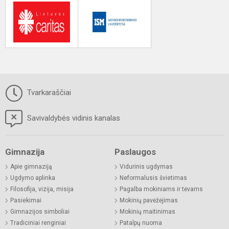
Tvarkaraščiai
Savivaldybės vidinis kanalas
Gimnazija
Paslaugos
Apie gimnaziją
Vidurinis ugdymas
Ugdymo aplinka
Neformalusis švietimas
Filosofija, vizija, misija
Pagalba mokiniams ir tėvams
Pasiekimai
Mokinių pavėžėjimas
Gimnazijos simboliai
Mokinių maitinimas
Tradiciniai renginiai
Patalpų nuoma