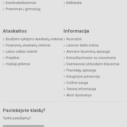
Bendradarbiavimas
Biblioteka
Priėmimas į gimnaziją
Ataskaitos
Informacija
Biudžeto vykdymo ataskaitų rinkiniai
Nuorodos
Finansinių ataskaitų rinkiniai
Laisvos darbo vietos
Lėšos veiklai viešinti
Asmens duomenų apsauga
Projektai
Konsultavimasis su visuomene
Viešieji pirkimai
Dažniausiai užduodami klausimai
Pranešėjų apsauga
Korupcijos prevencija
Civilinė sauga
Teisinė informacija
Atviri duomenys
Pastebėjote klaidų?
Turite pasiūlymų?