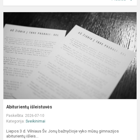
A
i
Abiturientų išleistuvės
Paskelbta: 2026-07-10
Kategorija:
Sveikinimai
Liepos 3 d. Vilniaus Šv. Jonų bažnyčioje vyko mūsų gimnazijos
abiturientų išleis...