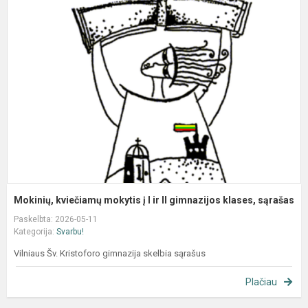
k
m
į
I
ir
II
g
k
są
Mokinių, kviečiamų mokytis į I ir II gimnazijos klases, sąrašas
Paskelbta: 2026-05-11
Kategorija:
Svarbu!
Vilniaus Šv. Kristoforo gimnazija skelbia sąrašus
Plačiau