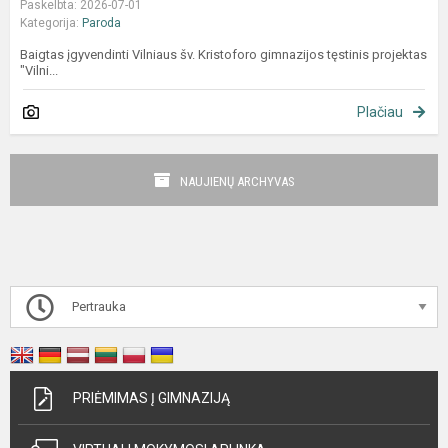
Paskelbta: 2026-07-01
Kategorija:
Paroda
Baigtas įgyvendinti Vilniaus šv. Kristoforo gimnazijos tęstinis projektas
"Vilni...
Plačiau
NAUJIENŲ ARCHYVAS
Pertrauka
PRIĖMIMAS Į GIMNAZIJĄ