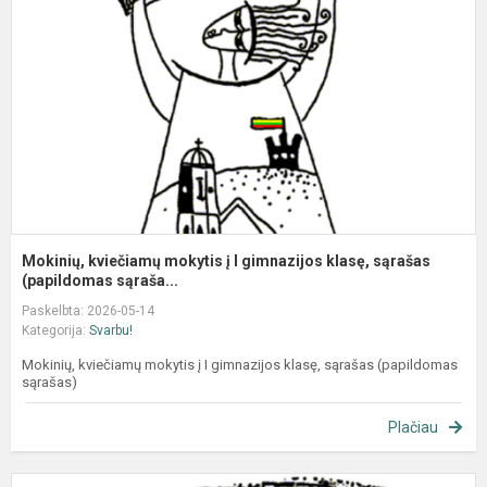
į
I
g
k
s
(p
Mokinių, kviečiamų mokytis į I gimnazijos klasę, sąrašas
(papildomas sąraša...
Paskelbta: 2026-05-14
Kategorija:
Svarbu!
Mokinių, kviečiamų mokytis į I gimnazijos klasę, sąrašas (papildomas
sąrašas)
Plačiau
M