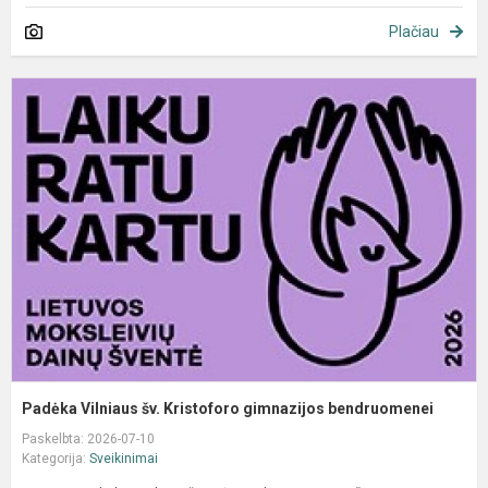
Plačiau
P
V
š
K
g
b
Padėka Vilniaus šv. Kristoforo gimnazijos bendruomenei
Paskelbta: 2026-07-10
Kategorija:
Sveikinimai