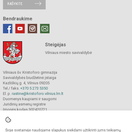
RAŠYKITE
Bendraukime
Steigėjas
Vilniaus miesto savivaldybė
Vilniaus šv. Kristoforo gimnazija
Savivaldybės biudžetinė įstaiga
Kazliškių g. 4, Vilnius 09205
Tel./ faks.
+370 5 273 5350
El. p.
rastine@kristoforo.vilnius.lm.lt
Duomenys kaupiami ir saugomi
Juridinių asmenų registre
Įmonės kodas 302420721
Šioje svetainėje naudojame slapukus siekdami užtikrinti jums teikiamų
© 2024. Vilniaus šv. Kristoforo gimnazija. Visos teisės saugomos.