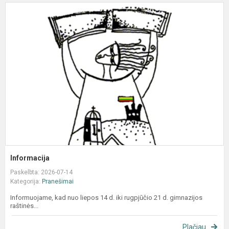
I
Informacija
Paskelbta: 2026-07-14
Kategorija:
Pranešimai
Informuojame, kad nuo liepos 14 d. iki rugpjūčio 21 d. gimnazijos
raštinės...
Plačiau