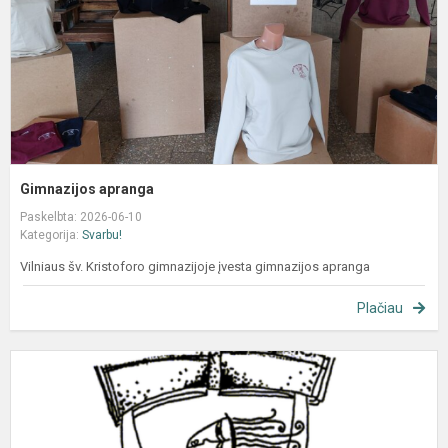
Gimnazijos apranga
Paskelbta: 2026-06-10
Kategorija:
Svarbu!
Vilniaus šv. Kristoforo gimnazijoje įvesta gimnazijos apranga
Plačiau
I
t