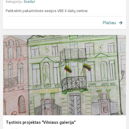
Kategorija:
Svarbu!
Patikslinti pakartotinės sesijos VBE II dalių centrai.
Plačiau
T
p
"
g
Tęstinis projektas "Vilniaus galerija"