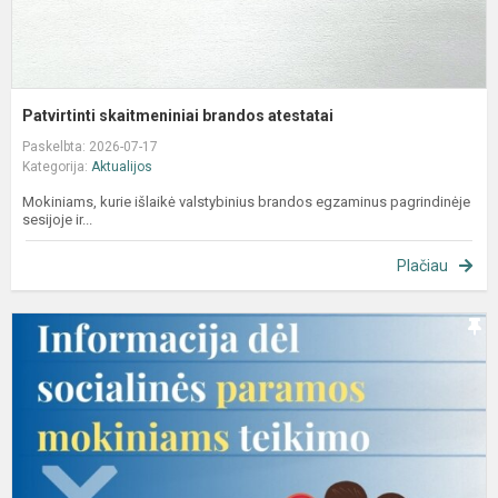
Patvirtinti skaitmeniniai brandos atestatai
Paskelbta: 2026-07-17
Kategorija:
Aktualijos
Mokiniams, kurie išlaikė valstybinius brandos egzaminus pagrindinėje
sesijoje ir...
Plačiau
P
d
s
p
m
t
s