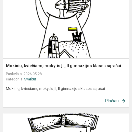
į
I,
II
g
k
s
Mokinių, kviečiamų mokytis į I, II gimnazijos klases sąrašai
Paskelbta: 2026-05-28
Kategorija:
Svarbu!
Mokinių, kviečiamų mokytis į I, II gimnazijos klases sąrašai
Plačiau
M
k
m